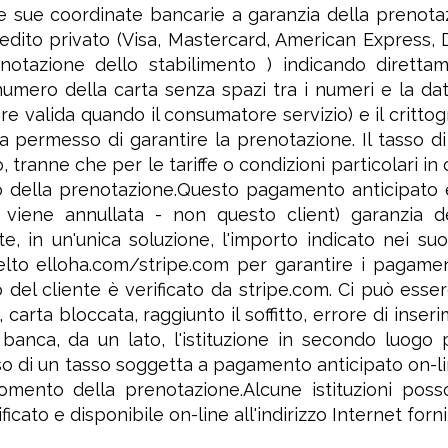
le sue coordinate bancarie a garanzia della prenotaz
edito privato (Visa, Mastercard, American Express, Di
notazione dello stabilimento ) indicando direttam
l numero della carta senza spazi tra i numeri e la da
ere valida quando il consumatore servizio) e il critt
ha permesso di garantire la prenotazione. Il tasso 
, tranne che per le tariffe o condizioni particolari i
della prenotazione.Questo pagamento anticipato è 
viene annullata - non questo client) garanzia de
te, in un'unica soluzione, l'importo indicato nei suo
lto elloha.com/stripe.com per garantire i pagamenti
del cliente è verificato da stripe.com. Ci può esser
 carta bloccata, raggiunto il soffitto, errore di inseri
a banca, da un lato, l'istituzione in secondo luog
 di un tasso soggetta a pagamento anticipato on-lin
mento della prenotazione.Alcune istituzioni posso
ficato e disponibile on-line all'indirizzo Internet fornit