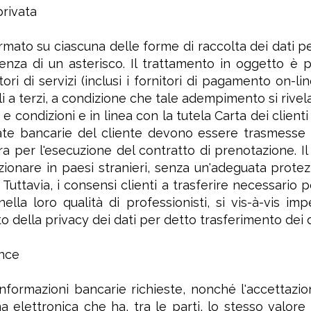
privata
ormato su ciascuna delle forme di raccolta dei dati pe
enza di un asterisco. Il trattamento in oggetto è per
itori di servizi (inclusi i fornitori di pagamento on-l
li a terzi, a condizione che tale adempimento si rivel
 e condizioni e in linea con la tutela Carta dei clien
nate bancarie del cliente devono essere trasmesse
ra per l'esecuzione del contratto di prenotazione. I
zionare in paesi stranieri, senza un'adeguata protezi
 Tuttavia, i consensi clienti a trasferire necessario
lla loro qualità di professionisti, si vis-à-vis imp
tto della privacy dei dati per detto trasferimento dei d
nce
nformazioni bancarie richieste, nonché l'accettazi
ma elettronica che ha, tra le parti, lo stesso valore