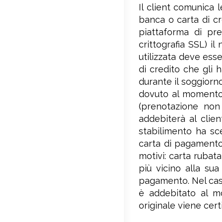
Il client comunica 
banca o carta di cr
piattaforma di pre
crittografia SSL) i
utilizzata deve ess
di credito che gli 
durante il soggiorno
dovuto al momento 
(prenotazione non 
addebiterà al clien
stabilimento ha sce
carta di pagamento 
motivi: carta rubata,
più vicino alla su
pagamento. Nel caso
è addebitato al mo
originale viene certi