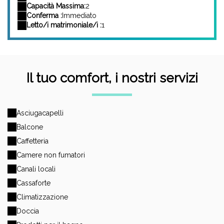
Capacità Massima:
2
Conferma :
Immediato
Letto/i matrimoniale/i :
1
Il tuo comfort, i nostri servizi
Asciugacapelli
Balcone
Caffetteria
Camere non fumatori
Canali locali
Cassaforte
Climatizzazione
Doccia