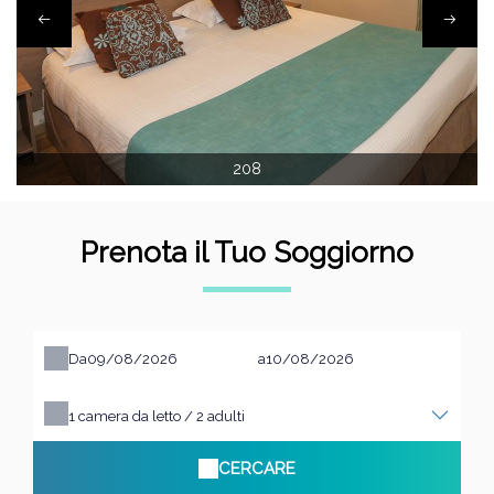
208
Prenota il Tuo Soggiorno
Da
a
1
camera da letto /
2
adulti
CERCARE