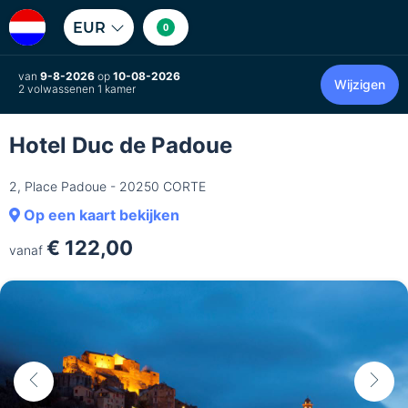
EUR
0
van
9-8-2026
op
10-08-2026
Wijzigen
2 volwassenen 1 kamer
Hotel Duc de Padoue
2, Place Padoue - 20250 CORTE
Op een kaart bekijken
€ 122,00
vanaf